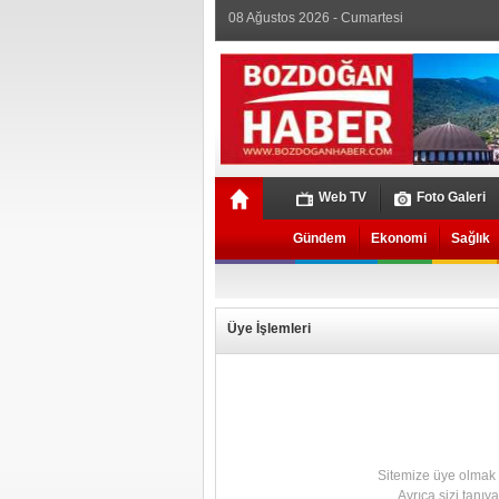
08 Ağustos 2026 - Cumartesi
Web TV
Foto Galeri
Gündem
Ekonomi
Sağlık
Üye İşlemleri
Sitemize üye olmak iç
Ayrıca sizi tanıy