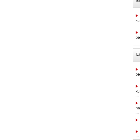
E
ku
be
E
be
ku
ha