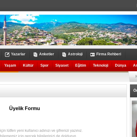
Yazarlar
Anketler
Astroloji
Firma Rehberi
Yaşam
Kültür
Spor
Siyaset
Eğitim
Teknoloji
Dünya
A
Ö
Üyelik Formu
in lütfen yeni kullanıcı adınızı ve şifrenizi yazınız.
abilememiz için gerçek bilgilerinizi de doldurun.