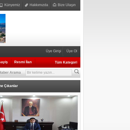
Künyemiz
Hakkımızda
Bize Ulaşın
Üye Girişi
Üye Ol
sayiş
Resmi İlan
Tüm Kategori
Haber Arama
ne Çıkanlar