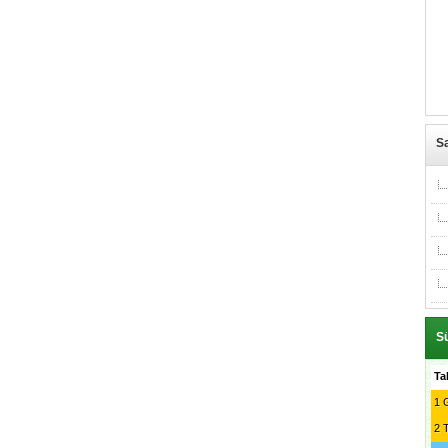
Sa
Sü
Ta
1
G
2