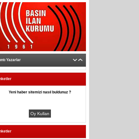
ıntı Yazarlar
nketler
Yeni haber sitemizi nasıl buldunuz ?
nketler