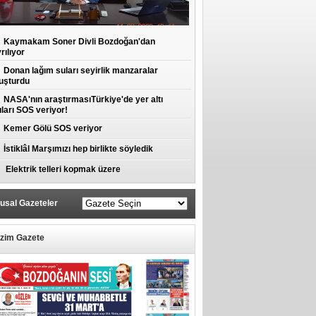
Kaymakam Soner Divli Bozdoğan'dan
rılıyor
Donan lağım suları seyirlik manzaralar
uşturdu
NASA'nın araştırmasıTürkiye'de yer altı
ları SOS veriyor!
Kemer Gölü SOS veriyor
İstiklâl Marşımızı hep birlikte söyledik
Elektrik telleri kopmak üzere
usal Gazeteler
izim Gazete