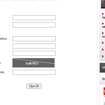
ay
:
:
ol
su
adınız
:
:
:
u
:
Ul
ula
:
B