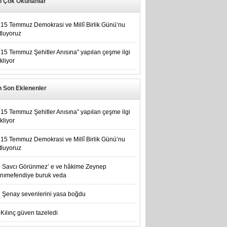
n Çok Okunanlar
15 Temmuz Demokrasi ve Millî Birlik Günü’nu
tluyoruz
15 Temmuz Şehitler Anısına” yapılan çeşme ilgi
kliyor
n Son Eklenenler
15 Temmuz Şehitler Anısına” yapılan çeşme ilgi
kliyor
15 Temmuz Demokrasi ve Millî Birlik Günü’nu
tluyoruz
Savcı Görünmez’ e ve hâkime Zeynep
nımefendiye buruk veda
Şenay sevenlerini yasa boğdu
Kılınç güven tazeledi