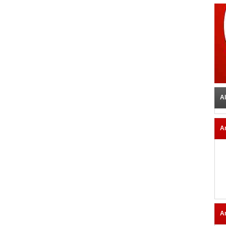
Al
A
A