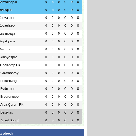
Samsunspor
0
0
0
0
0
0
Rizespor
0
0
0
0
0
0
Konyaspor
0
0
0
0
0
0
Kocaelispor
0
0
0
0
0
0
Kasımpaşa
0
0
0
0
0
0
Başakşehir
0
0
0
0
0
0
Göztepe
0
0
0
0
0
0
Alanyaspor
0
0
0
0
0
0
Gaziantep FK
0
0
0
0
0
0
Galatasaray
0
0
0
0
0
0
Fenerbahçe
0
0
0
0
0
0
Eyüpspor
0
0
0
0
0
0
Erzurumspor
0
0
0
0
0
0
Arca Çorum FK
0
0
0
0
0
0
Beşiktaş
0
0
0
0
0
0
Amed Sportif
0
0
0
0
0
0
acebook