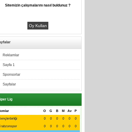
Sitemizin çalışmalarını nasıl buldunuz ?
yfalar
Reklamlar
Sayfa 1
Sponsorlar
Sayfalar
per Lig
kımlar
O
G
B
M
Av
P
ençlerbirliği
0
0
0
0
0
0
Trabzonspor
0
0
0
0
0
0