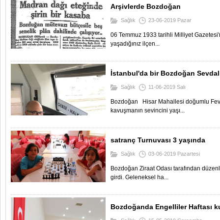
Arşivlerde Bozdoğan
Sağlık
23-06-2019 Pazar
06 Temmuz 1933 tarihli Milliyet Gazetesi'
yaşadığınız ilçen...
İstanbul'da bir Bozdoğan Sevdal
Sağlık
11-06-2019 Salı
Bozdoğan Hisar Mahallesi doğumlu Fevz
kavuşmanın sevincini yaşı...
satranç Turnuvası 3 yaşında
Sağlık
03-06-2019 Pazartesi
Bozdoğan Ziraat Odası tarafından düzen
girdi. Geleneksel ha...
Bozdoğanda Engelliler Haftası k