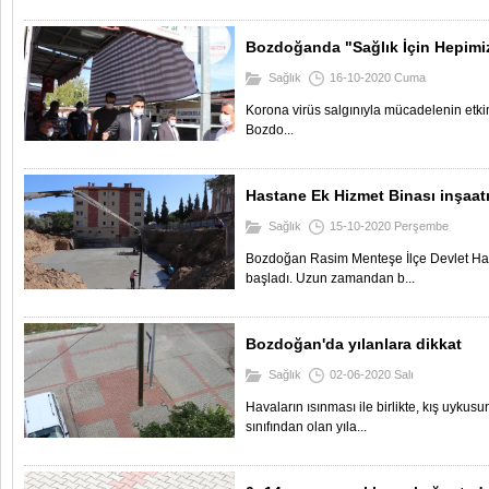
Bozdoğanda "Sağlık İçin Hepimiz 
Sağlık
16-10-2020 Cuma
Korona virüs salgınıyla mücadelenin etkin
Bozdo...
Hastane Ek Hizmet Binası inşaatı
Sağlık
15-10-2020 Perşembe
Bozdoğan Rasim Menteşe İlçe Devlet Has
başladı. Uzun zamandan b...
Bozdoğan'da yılanlara dikkat
Sağlık
02-06-2020 Salı
Havaların ısınması ile birlikte, kış uyk
sınıfından olan yıla...