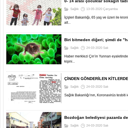
0- 14 arası çocuklar sokağın tadı
Sağlık
13-05-2020 Çarşamba
İçişleri Bakanlığı, 65 yaş ve üzeri ile kron
alt...
Biri bitmeden diğeri; şimdi de "h
Sağlık
24-03-2020 Salı
Haber merklezi Çin’in Yunnan eyaletind
kişini...
ÇİNDEN GÖNDERİLEN KİTLERDE
Sağlık
24-03-2020 Salı
Sağlık Bakanlığı’nın, Koronavirüs tesbiti iç
Bozdoğan belediyesi pazarda de
Sağlık
24-03-2020 Salı