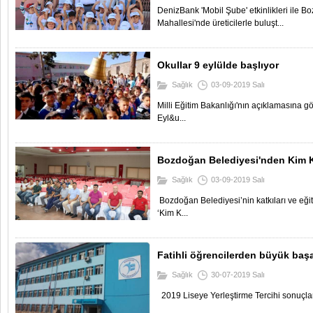
DenizBank 'Mobil Şube' etkinlikleri ile B
Mahallesi'nde üreticilerle buluşt...
Okullar 9 eylülde başlıyor
Sağlık
03-09-2019 Salı
Milli Eğitim Bakanlığı'nın açıklamasına g
Eyl&u...
Bozdoğan Belediyesi'nden Kim K
Sağlık
03-09-2019 Salı
Bozdoğan Belediyesi’nin katkıları ve eği
‘Kim K...
Fatihli öğrencilerden büyük başa
Sağlık
30-07-2019 Salı
2019 Liseye Yerleştirme Tercihi sonuçları