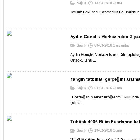
Sağlık
18-03-2016 Cuma
İletişim Fakültesi Gazetecilik Bölümü’nün 
Aydın Gençlik Merkezinden Ziya
Sağlık
09-03-2016 Çarşamba
Aydın Gençlik Merkezi İşaret Dili Topluluğ
Ortaokulu’nu ...
Yangın tatbikatı gerçeğini aratm
Sağlık
04-03-2016 Cuma
Bozdoğan Merkez İlköğretim Okulu’nda yan
çalma...
Tübitak 4006 Bilim Fuarlarına kat
Sağlık
19-02-2016 Cuma
“TÜBİTAK Bilim fuarları” 5-12. Sınıfta oku