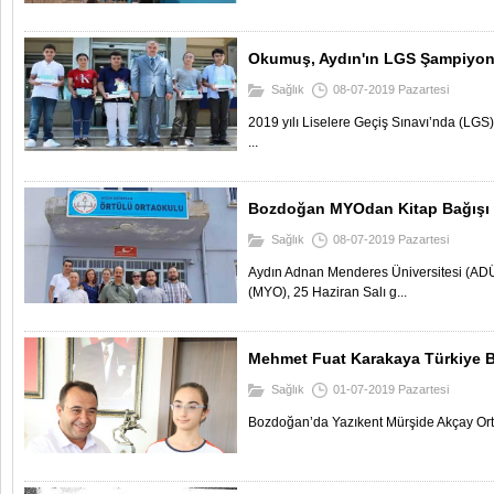
Okumuş, Aydın'ın LGS Şampiyonl
Sağlık
08-07-2019 Pazartesi
2019 yılı Liselere Geçiş Sınavı’nda (LGS)
...
Bozdoğan MYOdan Kitap Bağışı
Sağlık
08-07-2019 Pazartesi
Aydın Adnan Menderes Üniversitesi (A
(MYO), 25 Haziran Salı g...
Mehmet Fuat Karakaya Türkiye Bi
Sağlık
01-07-2019 Pazartesi
Bozdoğan’da Yazıkent Mürşide Akçay Ort