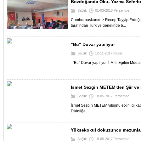
Bozdoğanda Oku- Yazma Seferbe
Sağlık
01-03-2018 Perşembe
Cumhurbaşkanımız Recep Tayyip Erdoğan
tarafından Türkiye genelinde b...
"Bu" Duvar yapılıyor
Sağlık
12-11-2017 Pazar
"Bu" Duvar yapılıyor İl Milli Eğitim Müdür
İsmet Sezgin METEM'den Şiir ve 
Sağlık
18-05-2017 Perşembe
İsmet Sezgin METEM yılsonu etkinliği kap
Etkinliğe ...
Yüksekokul dokuzuncu mezunlar
Sağlık
18-05-2017 Perşembe