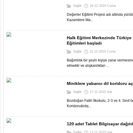
Sağlık
18-12-2015 Cuma
Değerler Eğitimi Projesi adı altında yür
Kazandere Ma...
Halk Eğitimi Merkezinde Türkiye
Eğitimleri başladı
Sağlık
11-12-2015 Cuma
Bağımlılık bir şeyin kişiye zarar verme
etmektir ve alışkanlıktan ...
Miniklere yabancı dil koridoru aç
Sağlık
17-11-2015 Salı
Bozdoğan Fatih İlkokulu, 2-3 ve 4. Sınıf ö
Koridoru&rdq...
120 adet Tablet Bilgisayar dağıtıl
Sağlık
17-11-2015 Salı