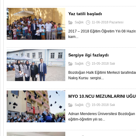
Yaz tatili başladı
Sağlık
11-06-2018 Pazartesi
2017 – 2018 Eğitim Öğretim Yılı 08 Hazi
karn...
Sergiye ilgi fazlaydı
Sağlık
15-05-2018 Salı
Bozdoğan Halk Eğitimi Merkezi tarafından
Nakış Kursu sergisi...
MYO 10.NCU MEZUNLARINI UĞU
Sağlık
15-05-2018 Salı
Adnan Menderes Üniversitesi Bozdoğan
eğitim-öğretim yılı so...