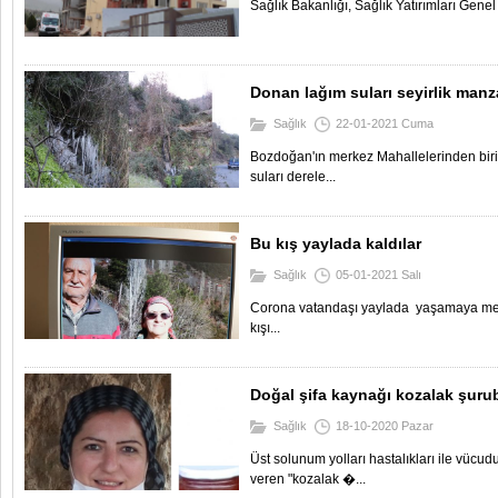
Sağlık Bakanlığı, Sağlık Yatırımları Gene
Donan lağım suları seyirlik manz
Sağlık
22-01-2021 Cuma
Bozdoğan'ın merkez Mahallelerinden bir
suları derele...
Bu kış yaylada kaldılar
Sağlık
05-01-2021 Salı
Corona vatandaşı yaylada yaşamaya me
kışı...
Doğal şifa kaynağı kozalak şurub
Sağlık
18-10-2020 Pazar
Üst solunum yolları hastalıkları ile vücu
veren "kozalak �...