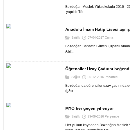
Bozdoğan Meslek Yüksekokulu 2016 - 201
yapıldı. Tör...
Anadolu İmam Hatip Lisesi açılışı
Sağlık
07-04-2017 Cuma
Bozdoğan Bahattin Gülten Çırpanlı Anadolu
A&c...
Öğrenciler Uzay Çadırını beğend
Sağlık
05-12-2016 Pazartesi
Bozdoğanda öğrenciler uzay çadırında g
(g&o...
MYO her geçen yıl eriyor
Sağlık
29-09-2016 Perşembe
Her yıl kan kaybeden Bozdoğan Meslek Y