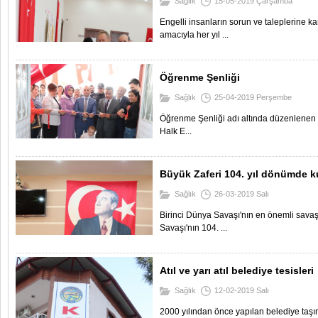
Sağlık
15-05-2019 Çarşamba
Engelli insanların sorun ve taleplerine kar
amacıyla her yıl ...
Öğrenme Şenliği
Sağlık
25-04-2019 Perşembe
Öğrenme Şenliği adı altında düzenlenen s
Halk E...
Büyük Zaferi 104. yıl dönümde k
Sağlık
26-03-2019 Salı
Birinci Dünya Savaşı'nın en önemli savaş
Savaşı'nın 104. ...
Atıl ve yarı atıl belediye tesisleri
Sağlık
12-02-2019 Salı
2000 yılından önce yapılan belediye taşın