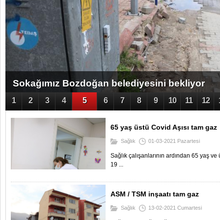
Kızılay Kan Bağış aracı Öğrencilerin ilgi odağı
1
2
3
4
5
6
7
8
9
10
11
12
65 yaş üstü Covid Aşısı tam gaz
Sağlık
01-03-2021 Pazartesi
Sağlık çalışanlarının ardından 65 yaş v
19 ...
ASM / TSM inşaatı tam gaz
Sağlık
13-02-2021 Cumartesi