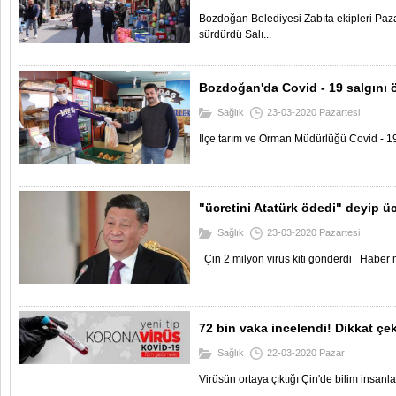
Bozdoğan Belediyesi Zabıta ekipleri Paza
sürdürdü Salı...
Bozdoğan'da Covid - 19 salgını 
Sağlık
23-03-2020 Pazartesi
İlçe tarım ve Orman Müdürlüğü Covid - 19 s
"ücretini Atatürk ödedi" deyip üc
Sağlık
23-03-2020 Pazartesi
Çin 2 milyon virüs kiti gönderdi Haber 
72 bin vaka incelendi! Dikkat ç
Sağlık
22-03-2020 Pazar
Virüsün ortaya çıktığı Çin'de bilim insanl