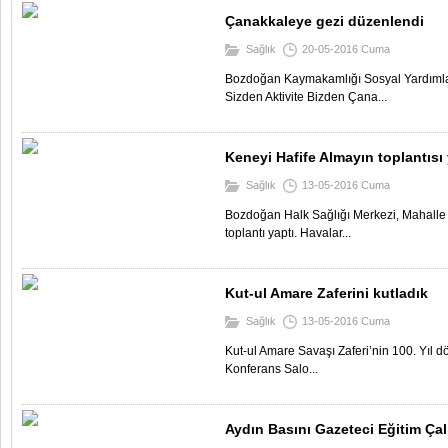
Çanakkaleye gezi düzenlendi
Sağlık
20-05-2016 Cuma
Bozdoğan Kaymakamlığı Sosyal Yardımla
Sizden Aktivite Bizden Çana...
Keneyi Hafife Almayın toplantısı
Sağlık
13-05-2016 Cuma
Bozdoğan Halk Sağlığı Merkezi, Mahalle M
toplantı yaptı. Havalar...
Kut-ul Amare Zaferini kutladık
Sağlık
13-05-2016 Cuma
Kut-ul Amare Savaşı Zaferi’nin 100. Yıl
Konferans Salo...
Aydın Basını Gazeteci Eğitim Çalı