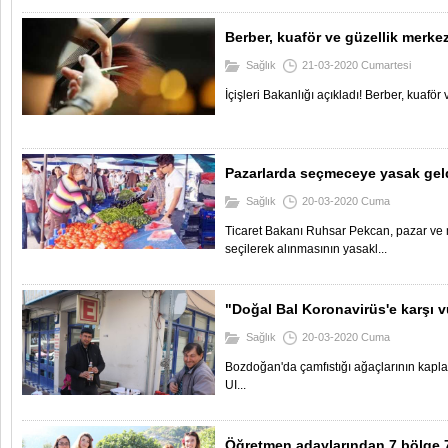
Berber, kuaför ve güzellik merkez
Sağlık
21-03-2020 Cumartesi
İçişleri Bakanlığı açıkladı! Berber, kuaför 
Pazarlarda seçmeceye yasak gel
Sağlık
20-03-2020 Cuma
Ticaret Bakanı Ruhsar Pekcan, pazar ve
seçilerek alınmasının yasakl...
"Doğal Bal Koronavirüs'e karşı vü
Sağlık
20-03-2020 Cuma
Bozdoğan'da çamfıstığı ağaçlarının kaplad
UI...
Öğretmen adaylarından 7 bölge 7