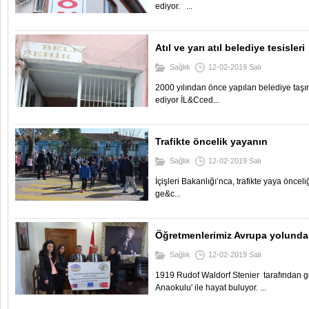
ediyor. ...
Atıl ve yarı atıl belediye tesisleri
Sağlık
12-02-2019 Salı
2000 yılından önce yapılan belediye taşın
ediyor İL&Cced...
Trafikte öncelik yayanın
Sağlık
12-02-2019 Salı
İçişleri Bakanlığı’nca, trafikte yaya öncel
ge&c...
Öğretmenlerimiz Avrupa yolunda
Sağlık
12-02-2019 Salı
1919 Rudof Waldorf Stenier tarafından ge
Anaokulu' ile hayat buluyor. ...