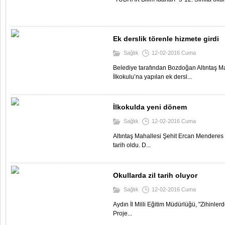
Ek derslik törenle hizmete girdi
Sağlık
12-02-2016 Cuma
Belediye tarafından Bozdoğan Altıntaş M
İlkokulu’na yapılan ek dersl...
İlkokulda yeni dönem
Sağlık
12-02-2016 Cuma
Altıntaş Mahallesi Şehit Ercan Menderes İl
tarih oldu. D...
Okullarda zil tarih oluyor
Sağlık
12-02-2016 Cuma
Aydın İl Milli Eğitim Müdürlüğü, "Zihinle
Proje...