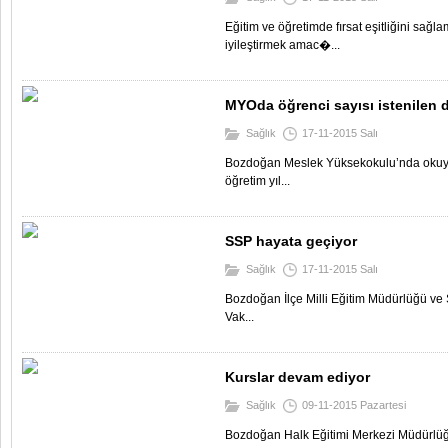
Eğitim ve öğretimde fırsat eşitliğini sağl
iyileştirmek amac�...
MYOda öğrenci sayısı istenilen 
Sağlık
17-11-2015 Salı
Bozdoğan Meslek Yüksekokulu’nda okuya
öğretim yıl...
SSP hayata geçiyor
Sağlık
17-11-2015 Salı
Bozdoğan İlçe Milli Eğitim Müdürlüğü v
Vak...
Kurslar devam ediyor
Sağlık
09-11-2015 Pazartesi
Bozdoğan Halk Eğitimi Merkezi Müdürlüğ