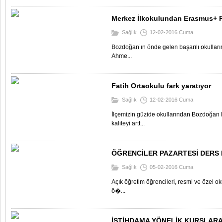
Merkez İlkokulundan Erasmus+ P
Sağlık
12-02-2016 Cuma
Bozdoğan’ın önde gelen başarılı okullar
Ahme...
Fatih Ortaokulu fark yaratıyor
Sağlık
12-02-2016 Cuma
İlçemizin güzide okullarından Bozdoğan 
kaliteyi artt...
ÖĞRENCİLER PAZARTESİ DERS 
Sağlık
05-02-2016 Cuma
Açık öğretim öğrencileri, resmi ve özel o
ö�...
İSTİHDAMA YÖNELİK KURSLAR