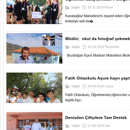
Sağlık
10-11-2019 Pazar
Karabağlar Mahallesi'ni ziyaret eden öğr
kırtasiye seti da�...
Müdür;  okul da fotoğraf çekmek
Sağlık
10-10-2019 Perşembe
Bozdoğan İlçesi Madran Mahallesi İlkokulu 
Fatih Ortaokulu Aşure hayrı yapt
Sağlık
20-09-2019 Cuma
Fatih Ortaokulu, Öğretmenler,öğrenciler ve
kişilik Aşu...
Denizden Çiftçilere Tam Destek
Sağlık
17-09-2019 Salı