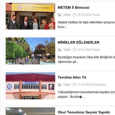
METEM İl Birincisi
Sağlık
16-11-2018 Cuma
Atatürk Haftası ile ilgili etkinlikler çerç
Kuru...
MİNİKLER EĞLENDİLER
Sağlık
04-11-2018 Pazar
Bozdoğan Anaokulu Okul Aile Birliği'nin 
öğrenciler gö...
Tercihte Altın Yıl
Sağlık
17-10-2018 Çarşamba
Yükseköğrenim kurumlarında kayıtlar sona 
yaşıyor . Bozdo�...
Okul Temsilcisi Seçimi Yapıldı