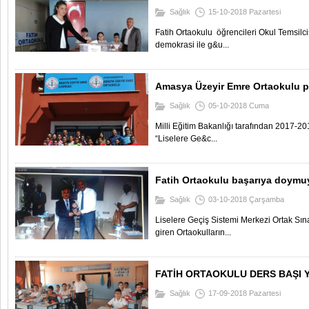
Sağlık
15-10-2018 Pazartesi
Fatih Ortaokulu öğrencileri Okul Temsilci
demokrasi ile g&u...
Amasya Üzeyir Emre Ortaokulu pl
Sağlık
05-10-2018 Cuma
Milli Eğitim Bakanlığı tarafından 2017-20
“Liselere Ge&c...
Fatih Ortaokulu başarıya doymu
Sağlık
03-10-2018 Çarşamba
Liselere Geçiş Sistemi Merkezi Ortak Sına
giren Ortaokulların...
FATİH ORTAOKULU DERS BAŞI Y
Sağlık
17-09-2018 Pazartesi