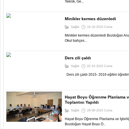
Teknik, Ge...
Minikler kermes düzenledi
Sağlık
16-10-2015 Cuma
Minikler kermes düzenledi Bozdoğan Ana
Okul bahçes...
Ders zili çaldı
Sağlık
02-10-2015 Cuma
Ders zili çaldı 2015- 2016 eğitim öğretim y
Hayat Boyu Öğrenme Planlama ve
Toplantısı Yapıldı
Sağlık
28-08-2015 Cuma
Hayat Boyu Öğrenme Planlama ve İşbirliğ
Bozdoğan Hayat Boyu Ö...