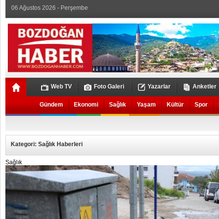
06 Ağustos 2026 - Perşembe
Web TV
Foto Galeri
Yazarlar
Anketler
Gündem
Ekonomi
Sağlık
Yaşam
Kültür
Spor
Kategori: Sağlık Haberleri
Sağlık