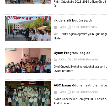
Fatih Ortaokul'u 2018-2019 eğitim öğret
Ö...
ilk ders zili bugün çaldı
Sağlık
17-09-2018 Pazartesi
2018-2019 eğitim öğretim yılı bugün başla
ilk de...
Uyum Programı başladı
Sağlık
13-09-2018 Perşembe
Okul öncesi, ilkokul ve ortaokullara yeni
Uyum program...
AGC basın ödülleri sahiplerini b
Sağlık
02-08-2018 Perşembe
Aydın Gazeteciler Cemiyeti 2017 basın ö
Atatürk Kongr...