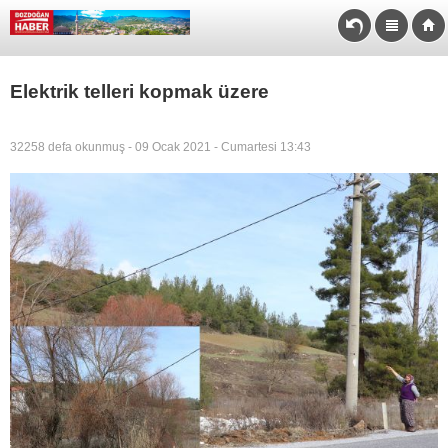
Elektrik telleri kopmak üzere
32258 defa okunmuş - 09 Ocak 2021 - Cumartesi 13:43