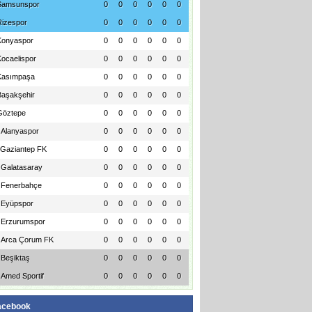
Samsunspor
0
0
0
0
0
0
Rizespor
0
0
0
0
0
0
Konyaspor
0
0
0
0
0
0
Kocaelispor
0
0
0
0
0
0
Kasımpaşa
0
0
0
0
0
0
Başakşehir
0
0
0
0
0
0
Göztepe
0
0
0
0
0
0
Alanyaspor
0
0
0
0
0
0
Gaziantep FK
0
0
0
0
0
0
Galatasaray
0
0
0
0
0
0
Fenerbahçe
0
0
0
0
0
0
Eyüpspor
0
0
0
0
0
0
Erzurumspor
0
0
0
0
0
0
Arca Çorum FK
0
0
0
0
0
0
Beşiktaş
0
0
0
0
0
0
Amed Sportif
0
0
0
0
0
0
acebook