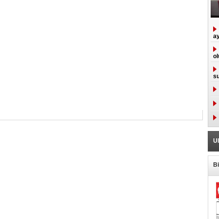
ay
ol
su
Ul
B