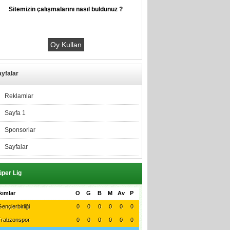
Sitemizin çalışmalarını nasıl buldunuz ?
yfalar
Reklamlar
Sayfa 1
Sponsorlar
Sayfalar
per Lig
kımlar
O
G
B
M
Av
P
ençlerbirliği
0
0
0
0
0
0
Trabzonspor
0
0
0
0
0
0