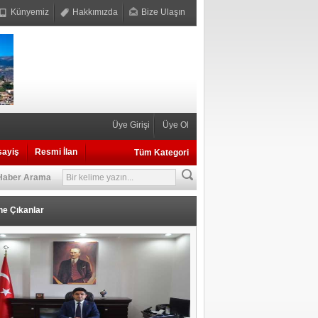
Künyemiz
Hakkımızda
Bize Ulaşın
Üye Girişi
Üye Ol
sayiş
Resmi İlan
Tüm Kategori
Haber Arama
ne Çıkanlar