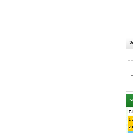
Sa
Sü
Ta
1
G
2