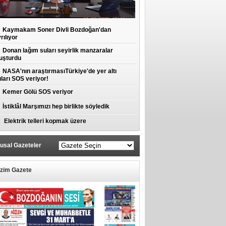
Kaymakam Soner Divli Bozdoğan'dan
rılıyor
Donan lağım suları seyirlik manzaralar
uşturdu
NASA'nın araştırmasıTürkiye'de yer altı
ları SOS veriyor!
Kemer Gölü SOS veriyor
İstiklâl Marşımızı hep birlikte söyledik
Elektrik telleri kopmak üzere
usal Gazeteler
izim Gazete