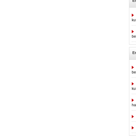
E
ku
be
E
be
ku
ha