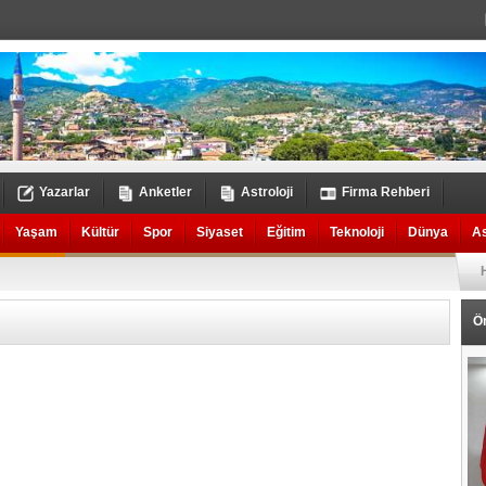
Yazarlar
Anketler
Astroloji
Firma Rehberi
Yaşam
Kültür
Spor
Siyaset
Eğitim
Teknoloji
Dünya
A
Ö