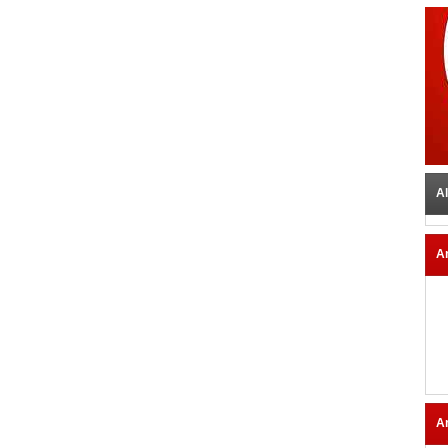
Al
A
A