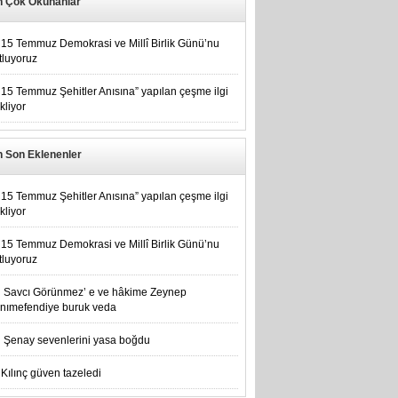
n Çok Okunanlar
15 Temmuz Demokrasi ve Millî Birlik Günü’nu
tluyoruz
15 Temmuz Şehitler Anısına” yapılan çeşme ilgi
kliyor
n Son Eklenenler
15 Temmuz Şehitler Anısına” yapılan çeşme ilgi
kliyor
15 Temmuz Demokrasi ve Millî Birlik Günü’nu
tluyoruz
Savcı Görünmez’ e ve hâkime Zeynep
nımefendiye buruk veda
Şenay sevenlerini yasa boğdu
Kılınç güven tazeledi