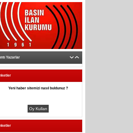
ıntı Yazarlar
nketler
Yeni haber sitemizi nasıl buldunuz ?
nketler