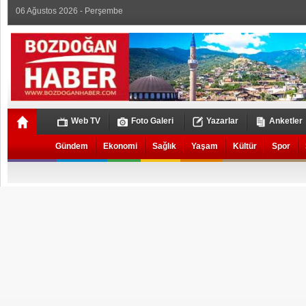
06 Ağustos 2026 - Perşembe
Web TV
Foto Galeri
Yazarlar
Anketler
Gündem
Ekonomi
Sağlık
Yaşam
Kültür
Spor