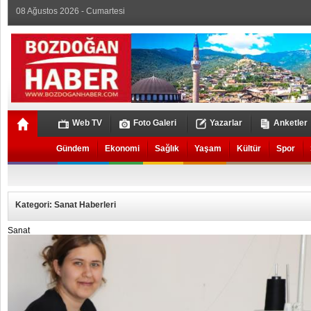
08 Ağustos 2026 - Cumartesi
Web TV
Foto Galeri
Yazarlar
Anketler
Gündem
Ekonomi
Sağlık
Yaşam
Kültür
Spor
Kategori: Sanat Haberleri
Sanat