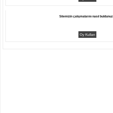
Sitemizin çalışmalarını nasıl buldunuz