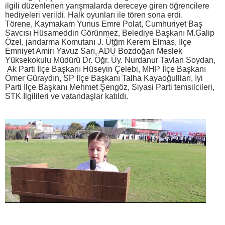
ilgili düzenlenen yarışmalarda dereceye giren öğrencilere
hediyeleri verildi. Halk oyunları ile tören sona erdi.
Törene, Kaymakam Yunus Emre Polat, Cumhuriyet Baş
Savcısı Hüsameddin Görünmez, Belediye Başkanı M.Galip
Özel, jandarma Komutanı J. Ütğm Kerem Elmas, İlçe
Emniyet Amiri Yavuz Sarı, ADÜ Bozdoğan Meslek
Yüksekokulu Müdürü Dr. Öğr. Üy. Nurdanur Tavlan Soydan,
Ak Parti İlçe Başkanı Hüseyin Çelebi, MHP İlçe Başkanı
Ömer Güraydın, SP İlçe Başkanı Talha Kayaoğullları, İyi
Parti İlçe Başkanı Mehmet Şengöz, Siyasi Parti temsilcileri,
STK İlgilileri ve vatandaşlar katıldı.