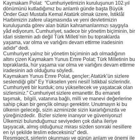
Kaymakam Polat: “Cumhuriyetimizin kuruluşunun 102.yıl
dönümünü kutladığımız bu anlamlı günde başta Büyük
Önder Gazi Mustafa Kemal Atatürk olmak üzere, İstiklâl
Harbimizin zafere ulaşmasında ve yeni devletimizin
kuruluşunda görev alan bütün kahramanlarımızı saygıyla
yâd ediyorum. Cumhuriyet, sadece bir yönetim biçiminin, bir
idari sistemin adı değil Türk Milleti’nin bu topraklarda
yaşama, var olma ve varlığını devam ettirme iradesinin
adıdır” dedi.
Cumhuriyet yalnız bir yönetim biçiminin adı olmadığının
altını çizen Kaymakam Yunus Emre Polat; Türk Milletinin bu
topraklarda, hür yaşama var olma ve varlığını devam ettirme
iradesinin adı olduğunu söyledi.
Kaymakam Yunus Emre Polat, gençler; Atatürk’ün sizlere
seslendiği gibi” Ey Yükselen yeni nesil! İstikbal sizlerindir.
Cumhuriyeti bir kurduk; onu yükseltecek ve yaşatacak olan
sizlersiniz.” Cumhuriyet sizlere emanettir. Bu emaneti
taşımak, bilgili, vatanına bağlı, milli ve manevi değerlerine
sahip çıkan bir gençlik olmayı gerektirir. Unutmayın ki bu
ülkenin geleceği, sizin azminizde sizin kararlığınızda ve
yüreğinizdedir. Bizler sizlere inanıyor ve güveniyoruz!
Ülkemizi bulunduğumuz seviyeden çok daha ileriye
taşıyacak, almış olduğunuz mirası sizden sonraki nesillere
en iyi şekilde teslim edeceksiniz” dedi.
Resmigeçit, şiirlerin okunması ve günün anlam ve önemi ile