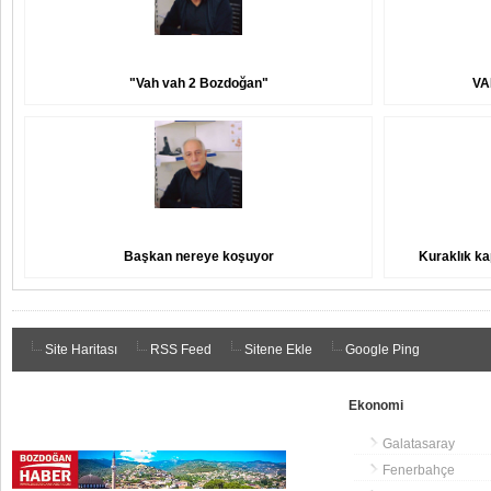
"Vah vah 2 Bozdoğan"
VA
Başkan nereye koşuyor
Kuraklık ka
Site Haritası
RSS Feed
Sitene Ekle
Google Ping
Ekonomi
Galatasaray
Fenerbahçe