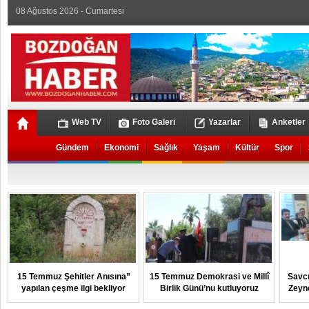
08 Ağustos 2026 - Cumartesi
Web TV
Foto Galeri
Yazarlar
Anketler
Gündem
Ekonomi
Sağlık
Yaşam
Kültür
Spor
15 Temmuz Şehitler Anısına”
15 Temmuz Demokrasi ve Millî
Savcı
yapılan çeşme ilgi bekliyor
Birlik Günü’nu kutluyoruz
Zeyn