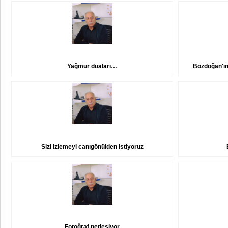
Yağmur duaları…
Bozdoğan'ın
Sizi izlemeyi canıgönülden istiyoruz
Fotoğraf netleşiyor