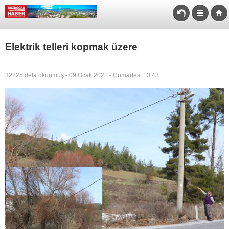
Elektrik telleri kopmak üzere
32225 defa okunmuş - 09 Ocak 2021 - Cumartesi 13:43