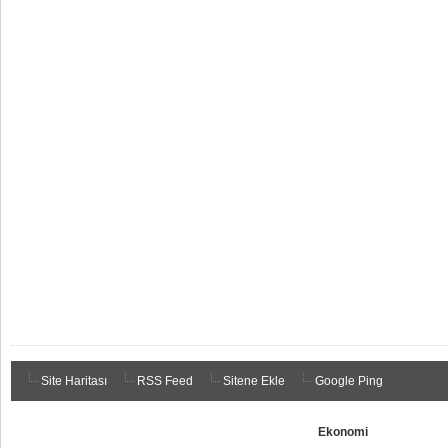
Site Haritası
RSS Feed
Sitene Ekle
Google Ping
Ekonomi