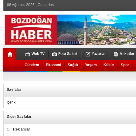
08 Ağustos 2026 - Cumartesi
Web TV
Foto Galeri
Yazarlar
Anketler
Gündem
Ekonomi
Sağlık
Yaşam
Kültür
Spor
Sayfalar
İçerik
Diğer Sayfalar
Reklamlar