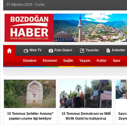
07 Ağustos 2026 - Cuma
Web TV
Foto Galeri
Yazarlar
Anketler
Gündem
Ekonomi
Sağlık
Yaşam
Kültür
Spor
15 Temmuz Şehitler Anısına”
15 Temmuz Demokrasi ve Millî
Savcı
yapılan çeşme ilgi bekliyor
Birlik Günü’nu kutluyoruz
Zeyn