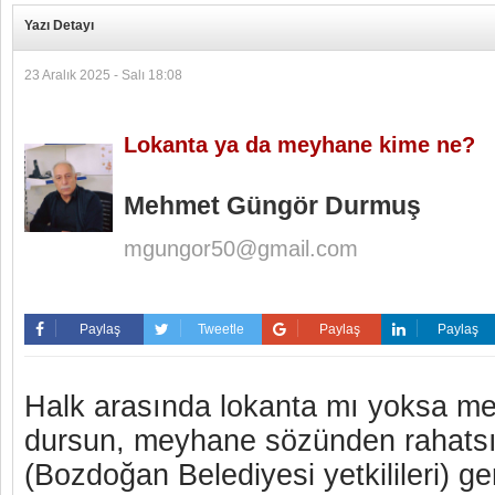
Yazı Detayı
23 Aralık 2025 - Salı 18:08
Lokanta ya da meyhane kime ne?
Mehmet Güngör Durmuş
mgungor50@gmail.com
Paylaş
Tweetle
Paylaş
Paylaş
Halk arasında lokanta mı yoksa mey
dursun, meyhane sözünden rahatsız
(Bozdoğan Belediyesi yetkilileri) ge