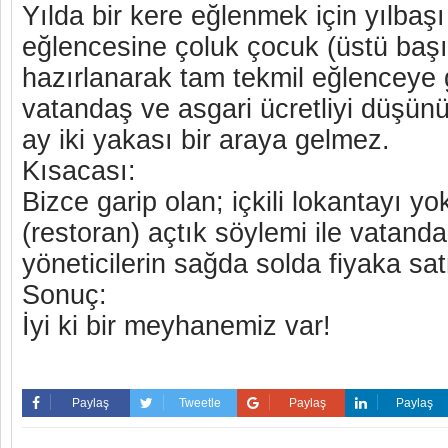
Yılda bir kere eğlenmek için yılbaş
eğlencesine çoluk çocuk (üstü başı
hazırlanarak tam tekmil eğlenceye
vatandaş ve asgari ücretliyi düşün
ay iki yakası bir araya gelmez.
Kısacası:
Bizce garip olan; içkili lokantayı y
(restoran) açtık söylemi ile vatand
yöneticilerin sağda solda fiyaka sa
Sonuç:
İyi ki bir meyhanemiz var!
Paylaş
Tweetle
Paylaş
Paylaş