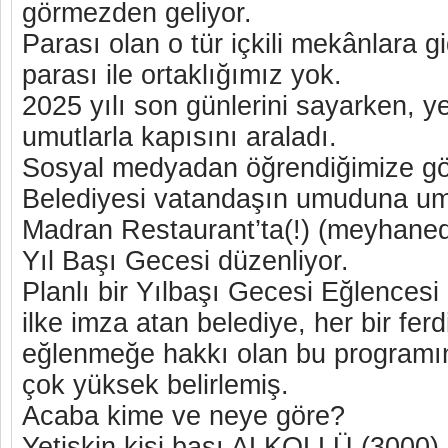
görmezden geliyor.
Parası olan o tür içkili mekânlara g
parası ile ortaklığımız yok.
2025 yılı son günlerini sayarken, ye
umutlarla kapısını araladı.
Sosyal medyadan öğrendiğimize g
Belediyesi vatandaşın umuduna um
Madran Restaurant’ta(!) (meyhan
Yıl Başı Gecesi düzenliyor.
Planlı bir Yılbaşı Gecesi Eğlencesi
ilke imza atan belediye, her bir fer
eğlenmeğe hakkı olan bu programın
çok yüksek belirlemiş.
Acaba kime ve neye göre?
Yetişkin kişi başı ALKOLLÜ (3000)