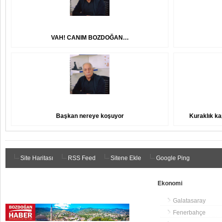
VAH! CANIM BOZDOĞAN…
Başkan nereye koşuyor
Kuraklık ka
Site Haritası
RSS Feed
Sitene Ekle
Google Ping
Ekonomi
Galatasaray
Fenerbahçe