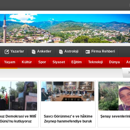
Yazarlar
Anketler
Astroloji
Firma Rehberi
Yaşam
Kültür
Spor
Siyaset
Eğitim
Teknoloji
Dünya
A
uz Demokrasi ve Millî
Savcı Görünmez’ e ve hâkime
Şenay sevenlerin
k Günü’nu kutluyoruz
Zeynep hanımefendiye buruk
veda