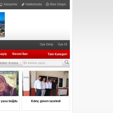
Künyemiz
Hakkımızda
Bize Ulaşın
Üye Girişi
Üye Ol
sayiş
Resmi İlan
Tüm Kategori
Haber Arama
i yasa boğdu
Kılınç güven tazeledi