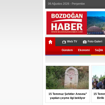
06 Ağustos 2026 - Perşembe
Web TV
Foto Galeri
Gündem
Ekonomi
Sağlık
15 Temmuz Şehitler Anısına”
15 Temm
yapılan çeşme ilgi bekliyor
Birli