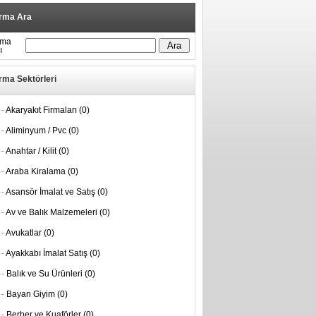
irma Ara
rma
ı
rma Sektörleri
Akaryakıt Firmaları
(0)
Aliminyum / Pvc
(0)
Anahtar / Kilit
(0)
Araba Kiralama
(0)
Asansör İmalat ve Satış
(0)
Av ve Balık Malzemeleri
(0)
Avukatlar
(0)
Ayakkabı İmalat Satış
(0)
Balık ve Su Ürünleri
(0)
Bayan Giyim
(0)
Berber ve Kuaförler
(0)