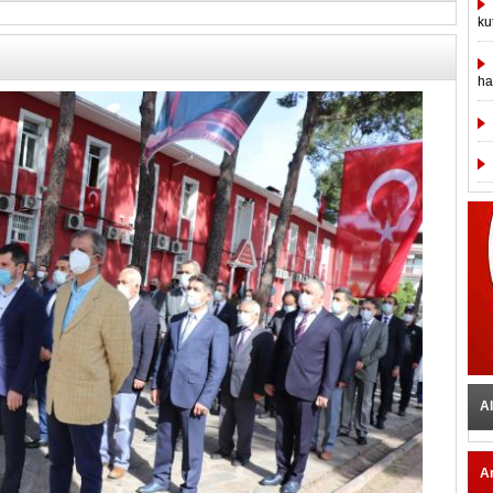
ku
ha
Al
A