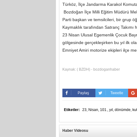
Türköz, İlçe Jandarma Karakol Komut
Bozdoğan İlçe Milli Eğitim Müdürü Meh
Parti başkan ve temsilcileri, bir grup 
Kaymaklık tarafından Satranç Takımı he
23 Nisan Ulusal Egemenlik Çocuk Bayram
gölgesinde gerçekleşirken bu yıl ilk ol
Emniyet Amiri motorize ekipleri ilçe me
Kaynak:
( BZDH) - bozdoganhaber
Paylaş
Tweetle
Etiketler:
23,
Nisan,
101.,
yıl,
dönümde,
ku
Haber Videosu