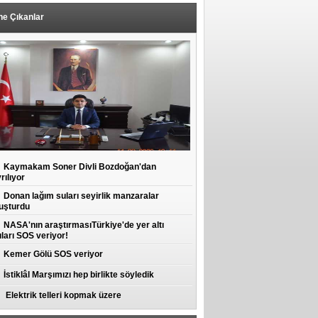
ne Çıkanlar
Kaymakam Soner Divli Bozdoğan'dan
rılıyor
Donan lağım suları seyirlik manzaralar
uşturdu
NASA'nın araştırmasıTürkiye'de yer altı
ları SOS veriyor!
Kemer Gölü SOS veriyor
İstiklâl Marşımızı hep birlikte söyledik
Elektrik telleri kopmak üzere