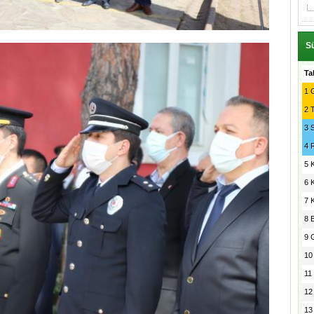
Sü
Ta
1
G
2
3
4
5
6
7
8
9
10
11
12
13