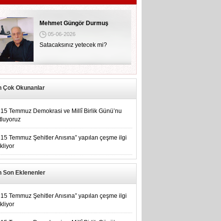
Mehmet Güngör Durmuş
05-06-2026
Satacaksınız yetecek mi?
n Çok Okunanlar
15 Temmuz Demokrasi ve Millî Birlik Günü’nu
tluyoruz
15 Temmuz Şehitler Anısına” yapılan çeşme ilgi
kliyor
n Son Eklenenler
15 Temmuz Şehitler Anısına” yapılan çeşme ilgi
kliyor