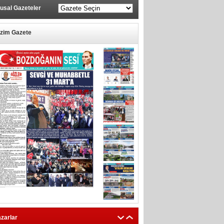
usal Gazeteler
izim Gazete
zarlar