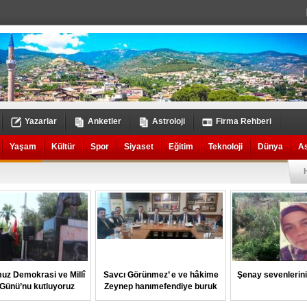
Yazarlar
Anketler
Astroloji
Firma Rehberi
Yaşam
Kültür
Spor
Siyaset
Eğitim
Teknoloji
Dünya
A
uz Demokrasi ve Millî
Savcı Görünmez’ e ve hâkime
Şenay sevenlerin
k Günü’nu kutluyoruz
Zeynep hanımefendiye buruk
veda