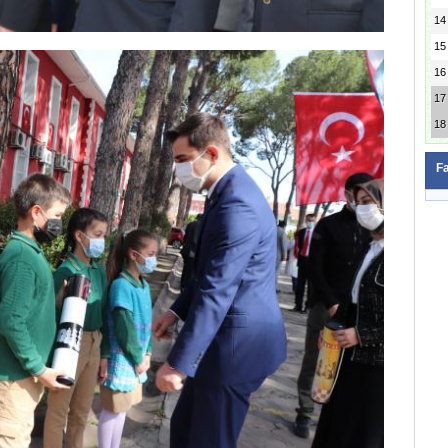
14
15
16
17
18
F