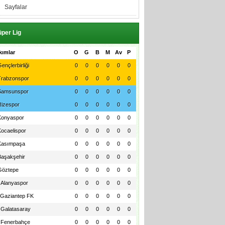
Sayfalar
per Lig
kımlar
O
G
B
M
Av
P
ençlerbirliği
0
0
0
0
0
0
Trabzonspor
0
0
0
0
0
0
Samsunspor
0
0
0
0
0
0
Rizespor
0
0
0
0
0
0
Konyaspor
0
0
0
0
0
0
Kocaelispor
0
0
0
0
0
0
Kasımpaşa
0
0
0
0
0
0
Başakşehir
0
0
0
0
0
0
Göztepe
0
0
0
0
0
0
Alanyaspor
0
0
0
0
0
0
Gaziantep FK
0
0
0
0
0
0
Galatasaray
0
0
0
0
0
0
Fenerbahçe
0
0
0
0
0
0