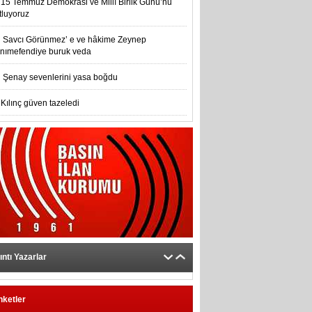
15 Temmuz Demokrasi ve Millî Birlik Günü’nu
tluyoruz
Savcı Görünmez’ e ve hâkime Zeynep
nımefendiye buruk veda
Şenay sevenlerini yasa boğdu
Kılınç güven tazeledi
ıntı Yazarlar
nketler