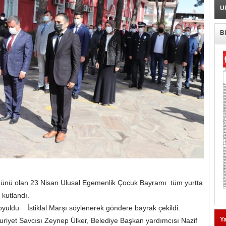
Ul
B
ış günü olan 23 Nisan Ulusal Egemenlik Çocuk Bayramı tüm yurtta
 kutlandı.
oyuldu. İstiklal Marşı söylenerek göndere bayrak çekildi.
Ya
yet Savcısı Zeynep Ülker, Belediye Başkan yardımcısı Nazif