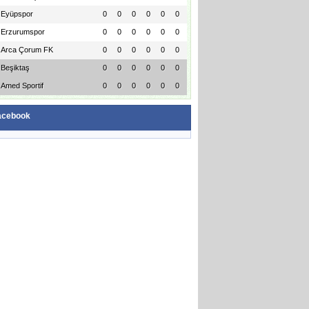
Eyüpspor
0
0
0
0
0
0
Erzurumspor
0
0
0
0
0
0
Arca Çorum FK
0
0
0
0
0
0
Beşiktaş
0
0
0
0
0
0
Amed Sportif
0
0
0
0
0
0
acebook