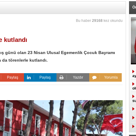
Ö
Bu haber
29168
kez okundu
e kutlandı
çılış günü olan 23 Nisan Ulusal Egemenlik Çocuk Bayramı
da törenlerle kutlandı.
ay
Paylaş
Paylaş
Yazdır
Yorumla
ol
su