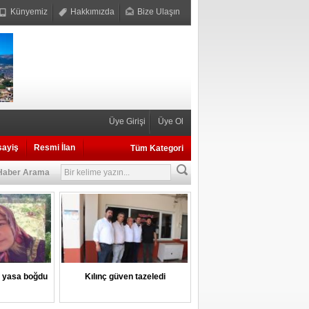
Künyemiz
Hakkımızda
Bize Ulaşın
Üye Girişi
Üye Ol
sayiş
Resmi İlan
Tüm Kategori
Haber Arama
i yasa boğdu
Kılınç güven tazeledi