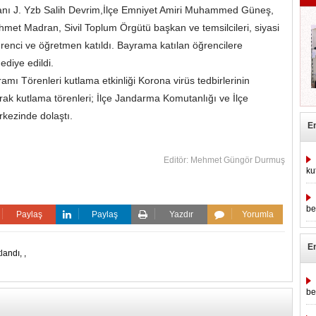
anı J. Yzb Salih Devrim,İlçe Emniyet Amiri Muhammed Güneş,
met Madran, Sivil Toplum Örgütü başkan ve temsilcileri, siyasi
öğrenci ve öğretmen katıldı. Bayrama katılan öğrencilere
diye edildi.
ı Törenleri kutlama etkinliği Korona virüs tedbirlerinin
arak kutlama törenleri; İlçe Jandarma Komutanlığı ve İlçe
rkezinde dolaştı.
E
Editör: Mehmet Güngör Durmuş
ku
be
Paylaş
Paylaş
Yazdır
Yorumla
E
tlandı,
,
be