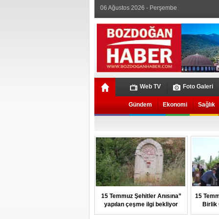
06 Ağustos 2026 - Perşembe
Web TV
Foto Galeri
Gündem
Ekonomi
Sağlık
15 Temmuz Şehitler Anısına”
15 Temm
yapılan çeşme ilgi bekliyor
Birli