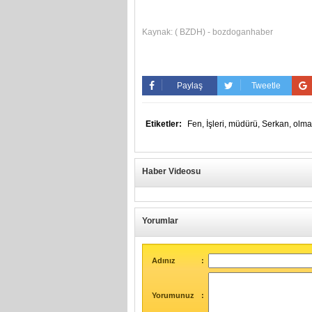
Kaynak:
( BZDH) - bozdoganhaber
Paylaş
Tweetle
Etiketler:
Fen,
İşleri,
müdürü,
Serkan,
olma
Haber Videosu
Yorumlar
Adınız
:
Yorumunuz
: