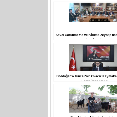
Savcı Görünmez’ e ve hâkime Zeynep ha
buruk veda
Bozdoğan’a Tunceli'nin Ovacık Kaymaka
Şamil Özen atandı