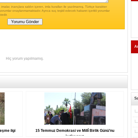
malar, inançlara saldırı içeren, imla kuralları ile yazılmamış, Türkçe karakter
yorumlar onaylanmamaktadır. Ayrıca suç teşkil edecek hakaret içerikli yorumlar
tedir.
A
Hiç yorum yapılmamış.
Sa
eşme ilgi
15 Temmuz Demokrasi ve Millî Birlik Günü’nu
kutluyoruz