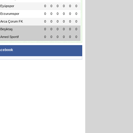
Eyüpspor
0
0
0
0
0
0
Erzurumspor
0
0
0
0
0
0
Arca Çorum FK
0
0
0
0
0
0
Beşiktaş
0
0
0
0
0
0
Amed Sportif
0
0
0
0
0
0
acebook