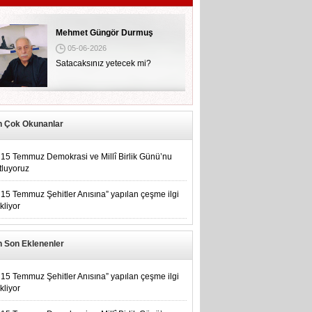
Mehmet Güngör Durmuş
05-06-2026
Satacaksınız yetecek mi?
n Çok Okunanlar
15 Temmuz Demokrasi ve Millî Birlik Günü’nu
tluyoruz
15 Temmuz Şehitler Anısına” yapılan çeşme ilgi
kliyor
n Son Eklenenler
15 Temmuz Şehitler Anısına” yapılan çeşme ilgi
kliyor