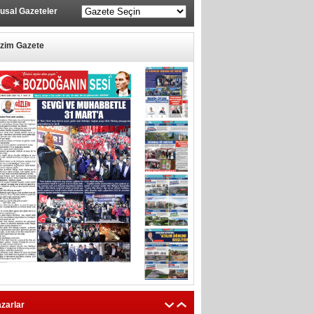
usal Gazeteler
izim Gazete
zarlar