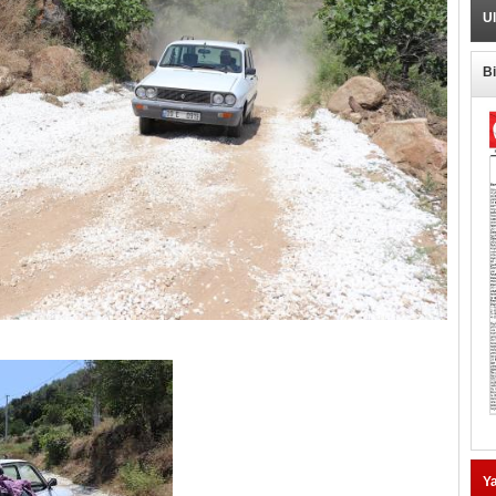
Ul
B
Ya