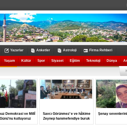
Yazarlar
Anketler
Astroloji
Firma Rehberi
Yaşam
Kültür
Spor
Siyaset
Eğitim
Teknoloji
Dünya
A
uz Demokrasi ve Millî
Savcı Görünmez’ e ve hâkime
Şenay sevenlerin
k Günü’nu kutluyoruz
Zeynep hanımefendiye buruk
veda