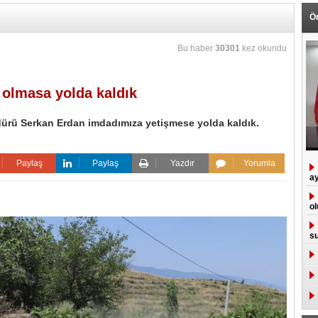
Ö
Bu haber
30301
kez okundu
 olmasa yolda kaldık
ürü Serkan Erdan imdadımıza yetişmese yolda kaldık.
Paylaş
Paylaş
Yazdır
Yorumla
ay
ol
su