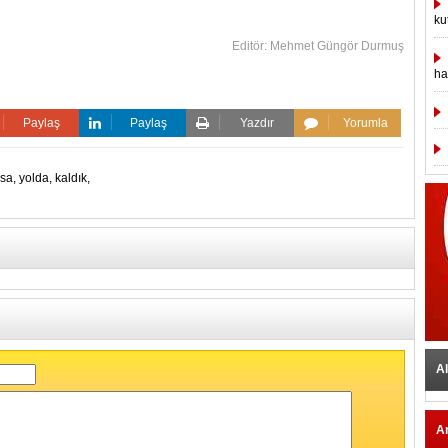
ku
Editör: Mehmet Güngör Durmuş
ha
Paylaş
Paylaş
Yazdır
Yorumla
sa,
yolda,
kaldık,
Al
A