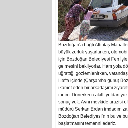
Bozdoğan’a bağlı Altıntaş Mahall
büyük zorluk yaşarlarken, otomobill
için Bozdoğan Belediyesi Fen İşler
gelmesini bekliyorlar. Ham yola dö
uğrattığı gözlemlenirken, vatandaşla
Hafta içinde (Çarşamba günü) Boz
ikamet eden bir arkadaşımı ziyare
indim. Dönerken çakıllı yoldan yuk
sonuç yok. Aynı mevkide arazisi o
müdürü Serkan Erdan imdadımıza yet
Bozdoğan Belediyesi’nin bu ve buna
başlatmasını temenni ederiz.