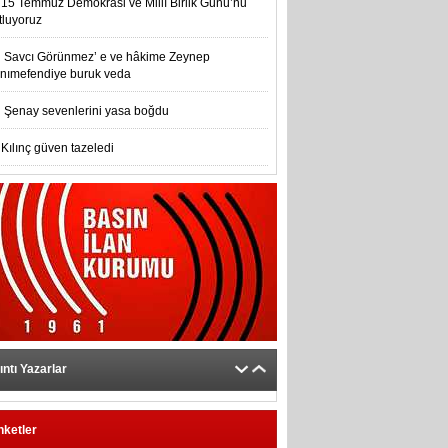
15 Temmuz Demokrasi ve Millî Birlik Günü’nu
tluyoruz
Savcı Görünmez’ e ve hâkime Zeynep
nımefendiye buruk veda
Şenay sevenlerini yasa boğdu
Kılınç güven tazeledi
ıntı Yazarlar
nketler