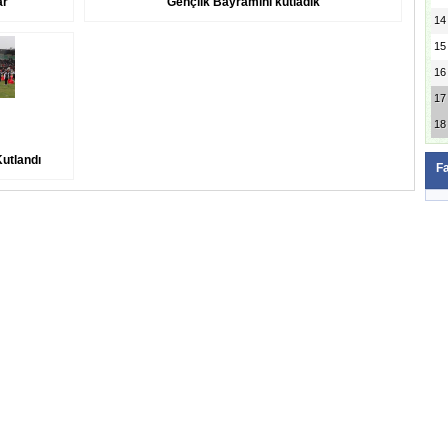
ar
Gençlik Bayramını kutladık
14
15
16
17
18
utlandı
F