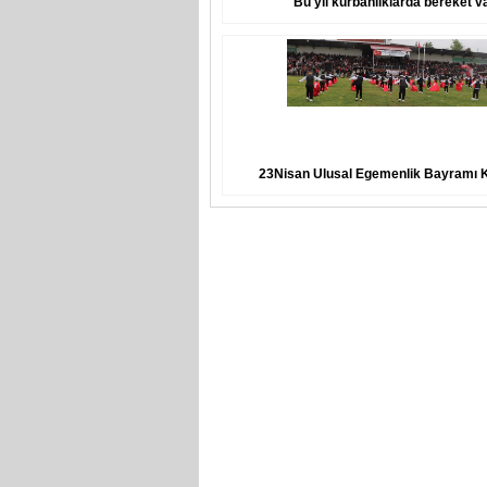
Bu yıl kurbanlıklarda bereket v
23Nisan Ulusal Egemenlik Bayramı K