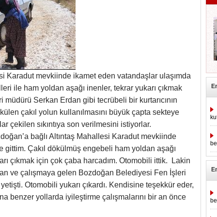
esi Karadut mevkiinde ikamet eden vatandaşlar ulaşımda
E
eri ile ham yoldan aşağı inenler, tekrar yukarı çıkmak
i müdürü Serkan Erdan gibi tecrübeli bir kurtarıcının
külen çakıl yolun kullanılmasını büyük çapta sekteye
ku
r çekilen sıkıntıya son verilmesini istiyorlar.
doğan’a bağlı Altıntaş Mahallesi Karadut mevkiinde
be
te gittim. Çakıl dökülmüş engebeli ham yoldan aşağı
arı çıkmak için çok çaba harcadım. Otomobili ittik. Lakin
E
lan ve çalışmaya gelen Bozdoğan Belediyesi Fen İşleri
işti. Otomobili yukarı çıkardı. Kendisine teşekkür eder,
 benzer yollarda iyileştirme çalışmalarını bir an önce
be