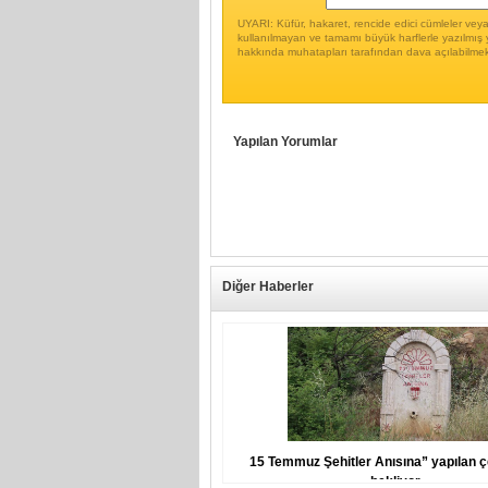
UYARI: Küfür, hakaret, rencide edici cümleler veya i
kullanılmayan ve tamamı büyük harflerle yazılmış 
hakkında muhatapları tarafından dava açılabilmek
Yapılan Yorumlar
Diğer Haberler
15 Temmuz Şehitler Anısına” yapılan ç
bekliyor