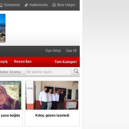
Künyemiz
Hakkımızda
Bize Ulaşın
Üye Girişi
Üye Ol
sayiş
Resmi İlan
Tüm Kategori
Haber Arama
i yasa boğdu
Kılınç güven tazeledi