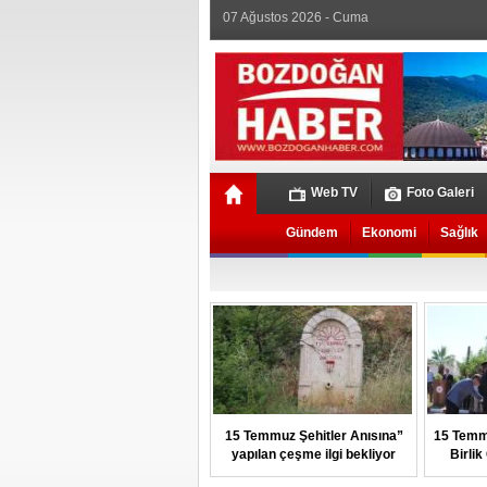
07 Ağustos 2026 - Cuma
Web TV
Foto Galeri
Gündem
Ekonomi
Sağlık
15 Temmuz Şehitler Anısına”
15 Temm
yapılan çeşme ilgi bekliyor
Birli