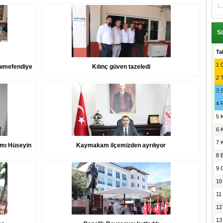
Sü
Ta
1
G
nımefendiye
Kılınç güven tazeledi
2
3
4
5
6
7
mı Hüseyin
Kaymakam ilçemizden ayrılıyor
8
9
10
11
12
13