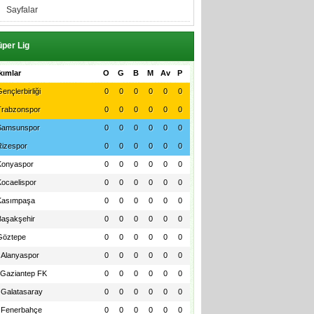
Sayfalar
per Lig
kımlar
O
G
B
M
Av
P
ençlerbirliği
0
0
0
0
0
0
Trabzonspor
0
0
0
0
0
0
Samsunspor
0
0
0
0
0
0
Rizespor
0
0
0
0
0
0
Konyaspor
0
0
0
0
0
0
Kocaelispor
0
0
0
0
0
0
Kasımpaşa
0
0
0
0
0
0
Başakşehir
0
0
0
0
0
0
Göztepe
0
0
0
0
0
0
Alanyaspor
0
0
0
0
0
0
Gaziantep FK
0
0
0
0
0
0
Galatasaray
0
0
0
0
0
0
Fenerbahçe
0
0
0
0
0
0