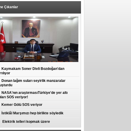
ne Çıkanlar
Kaymakam Soner Divli Bozdoğan'dan
rılıyor
Donan lağım suları seyirlik manzaralar
uşturdu
NASA'nın araştırmasıTürkiye'de yer altı
ları SOS veriyor!
Kemer Gölü SOS veriyor
İstiklâl Marşımızı hep birlikte söyledik
Elektrik telleri kopmak üzere